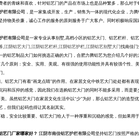
费者的青睐和喜欢，针对铝艺门的产品在市场上也是品种繁多，那么对于
护栏有限公司
，是一家集成开发，生产，销售为一体的现代化企业，力腾
坚持物美价廉，诚心工作的服务的原则服务于广大客户。同时积极响应国
护栏有限公司
是一家专业从事别墅,高档小区的铝艺大门、铝艺栏杆、铝
,
江阴铝艺大门
,
江阴铝艺栏杆
,
江阴铝艺护栏
,
江阴铝艺别墅大门
找南佳门业!
一的铝艺制品大门如何挑选正确的大门，合肥力腾铝艺为您介绍几个好的
有几个原则：安全、实用、美观。有很强的使用功能性并具有较强个性、
门。
间。铝艺大门有着“画龙点睛”的作用。在家居文化中铁艺大门处处都有表
沉闷和压抑的感觉，因此我们在选购铝艺大门的同时不能多采用，而是要少
而美。虽然铝艺大门在家居文化生活中以“少”为好，那么铝艺大门的造型
艺，但我们起码也得让其名副其实。
而稳，安全比较重要。铝艺大门给人于一种厚重和沉稳的感觉，但如果用
铝艺门厂家哪家好？
江阴市南佳铝艺护栏有限公司
坚持铝艺门按照严格的