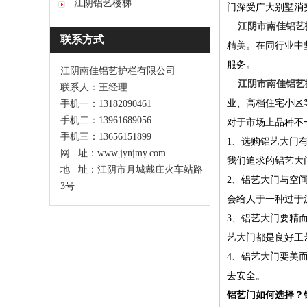
江阴铝艺楼梯
门深受广大别墅消
江阴市南佳铝艺
联系方式
精美。在同行业中
服务。
江阴南佳铝艺护栏有限公司
江阴市南佳铝艺
联系人：王经理
业、高档住宅小区等
手机一：13182090461
手机二：13961689056
对于市场上品种不
手机三：13656151899
1、选购铝艺大门
网 址：www.jynjmy.com
我们追求的铝艺大
地 址：江阴市月城戴庄火车站路
2、铝艺大门与空
3号
会给人于一种过于
3、铝艺大门要精
艺大门都是良好工
4、铝艺大门要美
去安全。
铝艺门如何选择？