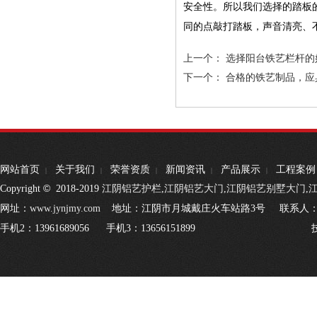
安全性。所以我们选择的踏板
同的点敲打踏板，声音清亮、
上一个：
选择阳台铁艺栏杆的
下一个：
合格的铁艺制品，应
网站首页
关于我们
荣誉资质
新闻资讯
产品展示
工程案例
|
|
|
|
|
©
Copyright
2018-2019
江阴铝艺护栏
,
江阴铝艺大门
,
江阴铝艺别墅大门
,
网址：
www.jynjmy.com
地址：江阴市月城戴庄火车站路3号 联系人：王经理
手机2：13961689056 手机3：13656151899 